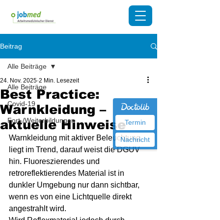
Beitrag
Alle Beiträge
24. Nov. 2025
2 Min. Lesezeit
Alle Beiträge
Best Practice:
Covid-19
Warnkleidung –
Fort-/Weiterbildungen
aktuelle Hinweise
Termin
Warnkleidung mit aktiver Beleuchtung 
Nachricht
liegt im Trend, darauf weist die DGUV 
hin. Fluoreszierendes und 
retroreflektierendes Material ist in 
dunkler Umgebung nur dann sichtbar, 
wenn es von eine Lichtquelle direkt 
angestrahlt wird.