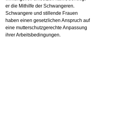
er die Mithilfe der Schwangeren. 
Schwangere und stillende Frauen 
haben einen gesetzlichen Anspruch auf 
eine mutterschutzgerechte Anpassung 
ihrer Arbeitsbedingungen.
Dem Arbeitgeber sollte die 
Schwangerschaft möglichst früh 
mitgeteilt werden. Der Arbeitgeber ist 
zur Einhaltung der 
Mutterschutzvorgaben und nach 
Mitteilung einer Schwangerschaft bzw. 
Stillzeit zur Umsetzung der 
erforderlichen Schutzmaßnahmen 
gesetzlich verpflichtet.
Alles, was nach den 
Mutterschutzvorgaben die Gesundheit 